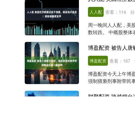
人人配
查看：
114
分
周一晚间人人配，美
数转跌。 中概股整
1.62%。小马智行....
博盈配资
查看：
167
博盈配资今天上午博
强制猥亵刑事附带民
处有期徒刑十五年，剥..
财聚配资 跨越烟台
财聚配资
日期：12-1
查看：
225
十年潮起财聚配资，
多元崛起，勾勒烟台海