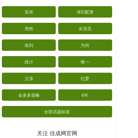
宣布
泽巨配资
突然
女演员
收到
为何
统计
唯一
父亲
纪委
金多多策略
6年
全部话题标签
关注 佳成网官网