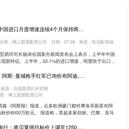
通盈配资 商务部：中国进口月度增速连续4个月保持两成以上
分类：
网上股票配资公司
日期：07-28
来源：民信配资端
外贸易司司长杨涛在国新办新闻发布会上表示，上半年中国
现新特征。上半年，22.1%的进口增速，明显快于出口，
盈易点 标价8000万! 阿斯: 曼城枪手红军已询价布阿迪, 皇马、巴黎在关注
来源：在线股票杠杆官网
类：
网上股票配资公司
据西媒《阿斯报》报道，众多欧洲豪门都对摩洛哥新星布阿
标价8000万欧元。 报道称，英超多家劲旅、巴黎、皇马
大通速配 蒙特利尔银行：将贝莱德目标价上调至1250美元