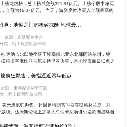
股上榜龙虎榜，总上榜成交额221.61亿元。上榜个股中净买
，金额为15.37亿元。 当天，游资席位净买入金额最高的
驰牛配资 达纳吉尔凹地：地狱之门的极致探险 地球最狂野的色彩秘境
4
来源：嘉垦配资平台
分类：
网上股票配资公司
底色 达纳吉尔凹地坐落于埃塞俄比亚东北部阿法尔州，地
，横跨埃塞俄比亚与厄立特里亚边境，是地球表面最低点之
.
美元被疯狂抛售，美指逼近四年低点
来源：巢网配资APP下载
类：
网上股票配资公司
至今，美元遭疯狂抛售。起因是特朗普叫嚣夺取格林兰岛，对
行威胁。达沃斯论坛上加拿大总理卡尼演讲引发欧洲战略自
嗨牛股票 店家宣称免费续面，游客续两次遭加价3元！民警质问：3块钱你都不愿意出！