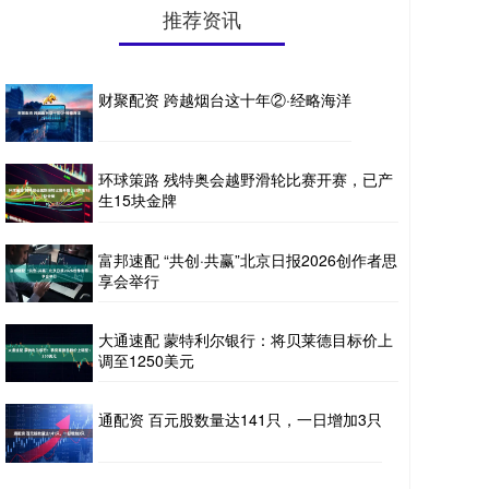
推荐资讯
财聚配资 跨越烟台这十年②·经略海洋
环球策路 残特奥会越野滑轮比赛开赛，已产
生15块金牌
富邦速配 “共创·共赢”北京日报2026创作者思
享会举行
大通速配 蒙特利尔银行：将贝莱德目标价上
调至1250美元
通配资 百元股数量达141只，一日增加3只