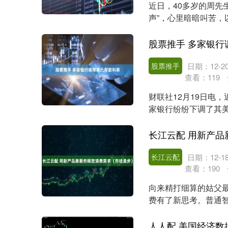
近日，40多岁的周先
声”，心里暗暗叫苦
天才抽空到医院就诊，..
股票推手 多家银行
股票推手
日期：12-2
查看：
119
财联社12月19日电
家银行纷纷下调了其
该行美元存款利率持...
长江云配 用新产
长江云配
日期：12-1
查看：
190
向来精打细算的姑父
费有了新思考。普通
看重的是随时监测血压..