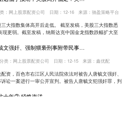
类：
网上股票配资公司
日期：12-16
来源：驰盈策略平台
股三大指数集体高开后走低。 截至发稿，美股三大指数悉
体表现更弱。截至发稿，纳斯达克中国金龙指数跌幅扩大至
博盈配资 被告人唐毓文强奸、强制猥亵刑事附带民事诉讼案一审宣判
分类：
网上股票配资公司
日期：12-15
来源：鑫优配
盈配资，百色市右江区人民法院依法对被告人唐毓文强奸、
事诉讼一案进行一审公开宣判。被告人唐毓文犯强奸罪，判
..
这十年②·经略海洋
5
来源：首胜证券APP下载
分类：
网上股票配资公司
乘风破浪， 烟台这座天然宝藏正绘就海洋经济壮美画卷。
洋经济蓬勃新貌； 蓝色机遇，涌动烟台每一寸海域。 “蓝