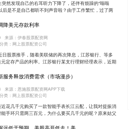
生突然发现自己的右耳听力下降了，还伴有烦躁的“嗡嗡
，以后是不是自己都听不到声音啦？由于工作繁忙，过了两
..
调降美元存款利率
0
来源：伊春股票配资网
分类：
网上股票配资公司
，近日股票推手，随着美联储的再次降息，江苏银行、等多
美元定存产品的利率。江苏银行某支行理财经理表示，近期
.
品新服务释放消费需求（市场漫步）
8
来源：恩施股票配资网APP下载
分类：
网上股票配资公司
最近花几千元购买了一款智能手表长江云配，让我对提振消
智能手环只需两三百元，为什么要买几千元的呢？原来姑父
..
人人配 美国经济数据远低于预期，美股高开低走！美联储重磅发声