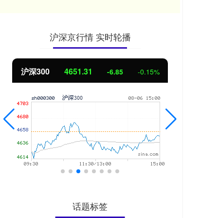
沪深京行情 实时轮播
北证50
1122.88
创业
3.42
0.30%
话题标签