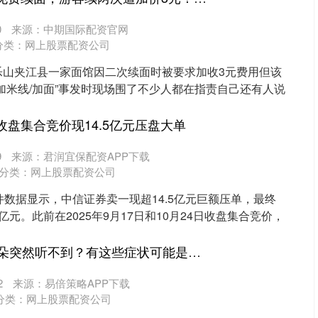
0
来源：中期国际配资官网
分类：
网上股票配资公司
乐山夹江县一家面馆因二次续面时被要求加收3元费用但该
加米线/加面”事发时现场围了不少人都在指责自己还有人说
收盘集合竞价现14.5亿元压盘大单
9
来源：君润宜保配资APP下载
分类：
网上股票配资公司
件数据显示，中信证券卖一现超14.5亿元巨额压单，最终
元。此前在2025年9月17日和10月24日收盘集合竞价，
51配资网 科普｜耳朵突然听不到？有这些症状可能是突发性耳聋，越早就医越好！
2
来源：易倍策略APP下载
分类：
网上股票配资公司