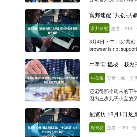
办亚太地区首场....
富邦速配 “共创·共
富邦速配
查看：
214
3月4日下午，以“共创
browser is not s
牛盈宝
查看：
96
分
还记得那个周末的下
因为三岁儿子小宝的
稳而大发脾气，哭声响..
配资坊
查看：
180
分