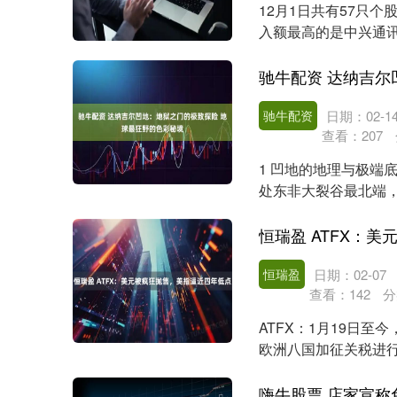
12月1日共有57只个
入额最高的是中兴通讯
个股....
驰牛配资
日期：02-1
查看：
207
1 凹地的地理与极端
处东非大裂谷最北端
一，最低处低于海平...
恒瑞盈 ATFX：
恒瑞盈
日期：02-07
查看：
142
分
ATFX：1月19日
欧洲八国加征关税进
主的考量，抛售美....