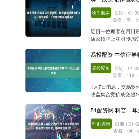
嗨牛股票
日期：01-3
查看：
82
近日一位顾客在四川
店家招牌上注明“免费
是白嫖据该顾客拍....
易投配资 中信证券
易投配资
日期：01-0
查看：
119
1月7日消息，交易软
收盘集合竞价成交超1亿
中信证....
51配资网
日期：01-0
查看：
94