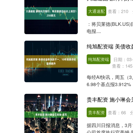
大通速配
查看：
210
：将贝莱德(BLK.US
电报....
深证成指
14110.12
.92
0.57%
-34.08
-0
纯旭配资端
日期：03-
查看：
145
每经AI快讯，周五（
6.98个基点报3.912
贵丰配资 施小琳会
贵丰配资
查看：
66
据四川日报消息，3月
公司首席执行官蒂姆·