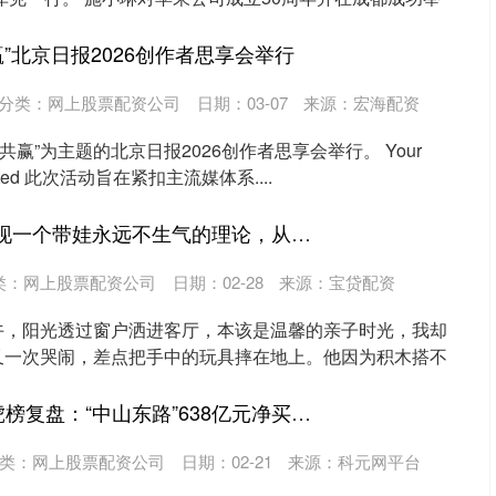
赢”北京日报2026创作者思享会举行
分类：
网上股票配资公司
日期：03-07
来源：宏海配资
·共赢”为主题的北京日报2026创作者思享会举行。 Your
upported 此次活动旨在紧扣主流媒体系....
牛盈宝 揭秘：我发现一个带娃永远不生气的理论，从此告别育儿焦虑！
类：
网上股票配资公司
日期：02-28
来源：宝贷配资
午，阳光透过窗户洒进客厅，本该是温馨的亲子时光，我却
又一次哭闹，差点把手中的玩具摔在地上。他因为积木搭不
..
配资坊 12月1日龙虎榜复盘：“中山东路”638亿元净买入中兴通讯
类：
网上股票配资公司
日期：02-21
来源：科元网平台