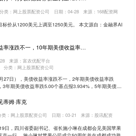
分类：
网上股票配资公司
日期：04-28
来源：168配资网
)目标价从1200美元上调至1250美元。 本文源自：金融界AI
沪深300
4651.31
.24%
-6.85
-0.15%
纯旭配资端 美债收益率涨跌不一，10年期美债收益率微升
28
来源：富农优配平台
分类：
网上股票配资公司
3月27日），美债收益率涨跌不一，2年期美债收益率跌
%，3年期美债收益率跌5.00个基点报3.934%，5年期美债....
见蒂姆·库克
分类：
网上股票配资公司
日期：03-21
来源：股讯配资
19日，四川省委副书记、省长施小琳在成都会见美国苹果
库克一行。 施小琳对苹果公司成立50周年并在成都成功举