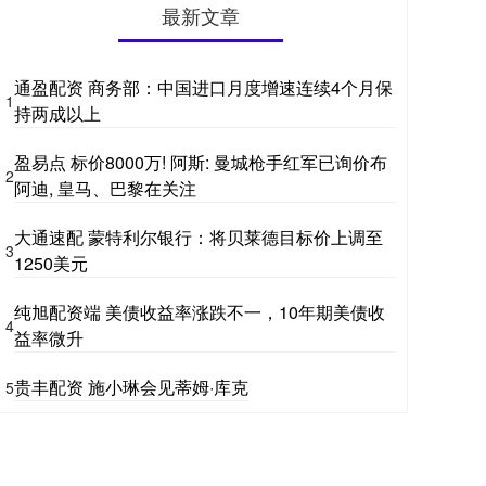
最新文章
通盈配资 商务部：中国进口月度增速连续4个月保
1
持两成以上
盈易点 标价8000万! 阿斯: 曼城枪手红军已询价布
2
阿迪, 皇马、巴黎在关注
大通速配 蒙特利尔银行：将贝莱德目标价上调至
3
1250美元
纯旭配资端 美债收益率涨跌不一，10年期美债收
4
益率微升
贵丰配资 施小琳会见蒂姆·库克
5