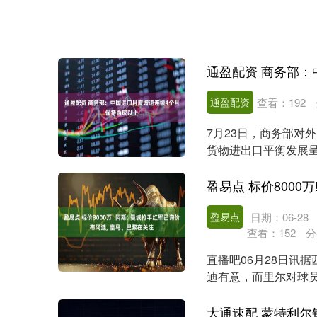
通盈配资
查看：
192
7月23日，商务部对
货物进出口平衡发展呈
并且进口的月度....
盈易点
日期：06-28
查看：
152
分
直播吧06月28日讯
迪有意，而里尔对球员
和巴萨都在紧盯....