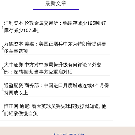
最新文章
汇利资本 伦敦金属交易所：锡库存减少125吨 锌
1
库存减少1575吨
万德资本 美媒：美国正增兵中东为特朗普提供更
2
多军事选项
大牛证券 中方对中东局势升级有何评论？外交
3
部：深感担忧 当事方应重启对话
通盈配资 商务部：中国进口月度增速连续4个月保
4
持两成以上
恒正网 迪尼: 看大英球员丢失球权数据就知道, 他
5
们轻敌傲慢自负