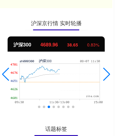
沪深京行情 实时轮播
北证50
1129.72
创
6.84
0.61%
话题标签