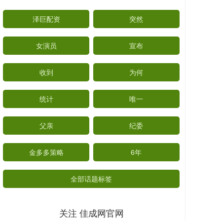
泽巨配资
突然
女演员
宣布
收到
为何
统计
唯一
父亲
纪委
金多多策略
6年
全部话题标签
关注 佳成网官网