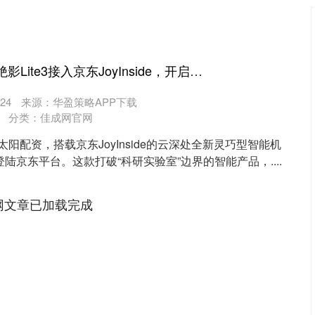
红太阳配资 云深处绝影Lite3接入京东JoyInside，开启智能陪伴新时代
24
来源：华盈策略APP下载
分类：
佳成网官网
红太阳配资，搭载京东JoyInside的云深处全新灵巧型智能机
式登陆京东平台。这款打破“科研实验室”边界的智能产品，....
网文章已加载完成