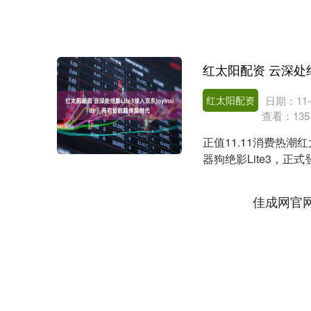
红太阳配资
日期：11-
查看：
135
正值11.11消费热潮
器狗绝影Lite3，正
佳成网官