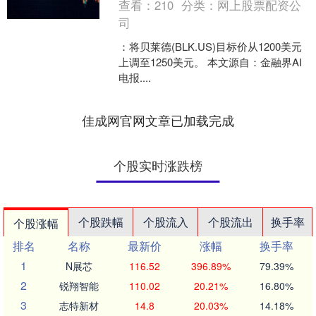
查看：
210
分类：
网上股票配资公
司
：将贝莱德(BLK.US)目标价从1200美元
上调至1250美元。 本文源自：金融界AI
电报....
佳成网官网文章已加载完成
个股实时涨跌榜
个股跌幅
个股流入
个股流出
换手率
个股涨幅
排名
名称
最新价
涨幅
换手率
1
N展芯
116.52
396.89%
79.39%
2
锐翔智能
110.02
20.21%
16.80%
3
志特新材
14.8
20.03%
14.18%