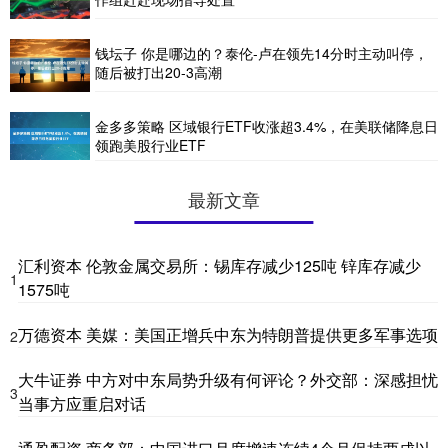
钱坛子 你是哪边的？泰伦-卢在领先14分时主动叫停，
随后被打出20-3高潮
金多多策略 区域银行ETF收涨超3.4%，在美联储降息日
领跑美股行业ETF
最新文章
汇利资本 伦敦金属交易所：锡库存减少125吨 锌库存减少
1
1575吨
万德资本 美媒：美国正增兵中东为特朗普提供更多军事选项
2
大牛证券 中方对中东局势升级有何评论？外交部：深感担忧
3
当事方应重启对话