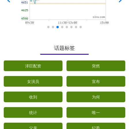
话题标签
泽巨配资
突然
女演员
宣布
收到
为何
统计
唯一
父亲
纪委