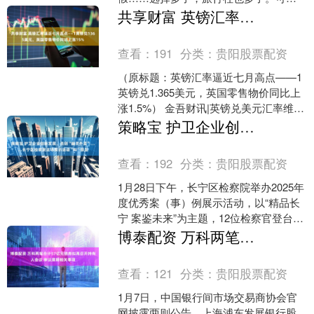
旦选错，轻则体验差、行程缩水，重
共享财富 英镑汇率逼近七月高点——1英镑兑1365美元，英国零售物价同比上涨15%
则“临时加价”“强制消费”“退....
查看：
191
分类：
贵阳股票配资
（原标题：英镑汇率逼近七月高点——1
英镑兑1.365美元，英国零售物价同比上
涨1.5%） 金吾财讯|英镑兑美元汇率维持
在1.365上方，接近七月初以来的最高水
策略宝 护卫企业创新发展、亮剑“幽灵外卖”……长宁区检察院这场展示活动“料”很足
平....
查看：
192
分类：
贵阳股票配资
1月28日下午，长宁区检察院举办2025年
度优秀案（事）例展示活动，以“精品长
宁 案鉴未来”为主题，12位检察官登台，
讲述了他们办案中的突破与思考。 “我们
博泰配资 万科两笔合计57亿元债券拟再召开持有人会议 审议展期相关事项
通过....
查看：
121
分类：
贵阳股票配资
1月7日，中国银行间市场交易商协会官
网披露两则公告，上海浦东发展银行股