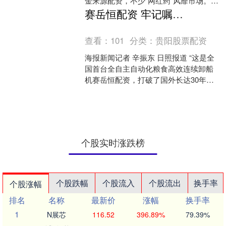
金来源配资，不少“网红药”风靡市场。直
播间内的“限时抢购”、社交平台上的“种
赛岳恒配资 牢记嘱托 逐梦深蓝 | 核心部件100%国产化，效率超国际同类20%！日照港粮食卸船机实现自主化突破
草攻略”、朋友圈....
查看：
101
分类：
贵阳股票配资
海报新闻记者 辛振东 日照报道 “这是全
国首台全自主自动化粮食高效连续卸船
机赛岳恒配资，打破了国外长达30年的
技术垄断，实现了核心部件100%国产
化。”12月9....
个股实时涨跌榜
个股跌幅
个股流入
个股流出
换手率
个股涨幅
排名
名称
最新价
涨幅
换手率
1
N展芯
116.52
396.89%
79.39%