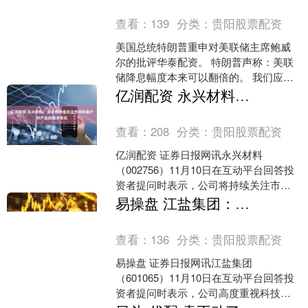
查看：
139
分类：
贵阳股票配资
美国总统特朗普重申对美联储主席鲍威
尔的批评华泰配资。 特朗普声称：美联
储降息幅度本来可以翻倍的。 我们应该
能够实现超过3%或4%的GDP增长。 不
亿润配资 永兴材料：公司将持续关注市场和客户对产品的需求变化
明白为什么我们....
查看：
208
分类：
贵阳股票配资
亿润配资 证券日报网讯永兴材料
（002756）11月10日在互动平台回答投
资者提问时表示，公司将持续关注市场
和客户对产品的需求变化，并不断进行
易操盘 江盐集团：截至目前，公司暂无钍基熔盐相关产品和业务
技术研发和产品结构....
查看：
136
分类：
贵阳股票配资
易操盘 证券日报网讯江盐集团
（601065）11月10日在互动平台回答投
资者提问时表示，公司高度重视科技创
新投入，充分释放创新驱动发展原动