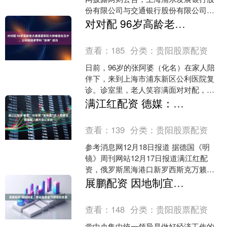
份有限公司与交通银行股份有限公司分
别作为召集人，发布关于召开万科企业
对对配 96岁高龄老太遭遇面部巨大肿瘤危在旦夕，公利医院多学科“拆弹”成功
股份有限公司2022年....
查看：
185
分类：
贵阳股票配资
日前，96岁的张阿婆（化名）在家人陪
伴下，来到上海市浦东新区公利医院复
诊。诊室里，老人笑容满面对对配，丝
毫看不出此前刚经历了一场高风险的面
满江红配资 德媒：乌军用“潜海婴”无人艇袭击俄潜艇，俄方否认受损
部肿瘤切除手术。“恢复....
查看：
139
分类：
贵阳股票配资
参考消息网12月18日报道 据德国《明
镜》周刊网站12月17日报道满江红配
资，俄罗斯黑海港口新罗西斯克万籁俱
寂。凉爽而温和的冬日，军舰静静地停
展鹏配资 因地制宜，推动高质量可持续的发展
在水里。然而，突然....
查看：
148
分类：
贵阳股票配资
党中央集中统一领导是做好经济工作的