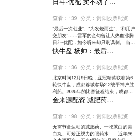
日斗-优配 卖不动了！小米多部门紧急换帅，过度营销终迎反噬
力，大力推进燃煤电厂烟....
查看：
139
分类：
贵阳股票配资
“最后一次创业”、“为发烧而生”、“和用户
交朋友”……雷军的金句曾让人热血沸腾
日斗-优配，如今听来却只剩讽刺。 当小
米被曝中国区多条业务线集体换帅、门
快牛盘 杨帅：最后这场比赛像我们一年的缩影，做得不错但结局有遗憾
店大规模优....
查看：
136
分类：
贵阳股票配资
北京时间12月9日晚，亚冠精英联赛第6
轮快牛盘，成都蓉城客场2-2战平神户胜
利船。2025年的比赛征程结束，成都蓉
城球员杨帅总结道：“最后这场比赛，就
金来源配资 减肥药、美白丸、护眼“神水”……“网红药”靠谱吗？
像是我们这....
查看：
198
分类：
贵阳股票配资
无需节食运动的减肥药、一吃就白的美
白丸、可矫正视力的眼药水……近年来