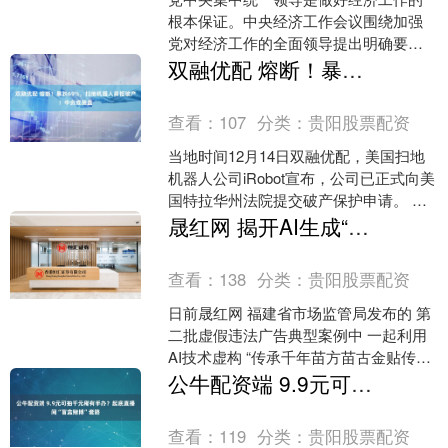
根本保证。中央经济工作会议围绕加强
党对经济工作的全面领导提出明确要求
展鹏配资，强调各地区各部门结合实
双融优配 熔断！暴跌69%，扫地机器人鼻祖破产！中资或接盘
际、因地制宜，全面落实党中....
查看：
107
分类：
贵阳股票配资
当地时间12月14日双融优配，美国扫地
机器人公司iRobot宣布，公司已正式向美
国特拉华州法院提交破产保护申请。 公
司周一（12月15日）开盘后大幅下跌，
晟红网 揭开AI生成“非遗传承人”幕后真相！灰色产业链曝光......
截至发....
查看：
138
分类：
贵阳股票配资
日前晟红网 福建省市场监管局发布的 第
二批虚假违法广告典型案例中 一起利用
AI技术虚构 “传承千年苗方苗古金贴传承
人” “第56代苗古金贴传承人”等 人物形象
公牛配资端 9.9元可抽千元稀有手办？起底直播间“盲盒赌博”套路
的....
查看：
119
分类：
贵阳股票配资