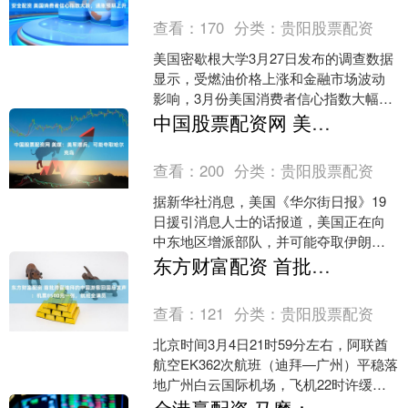
查看：
170
分类：
贵阳股票配资
美国密歇根大学3月27日发布的调查数据
显示，受燃油价格上涨和金融市场波动
影响，3月份美国消费者信心指数大幅下
滑6%，为2025年12月以来最低水平。持
中国股票配资网 美媒：美军增兵，可能夺取哈尔克岛
续不断的伊....
查看：
200
分类：
贵阳股票配资
据新华社消息，美国《华尔街日报》19
日援引消息人士的话报道，美国正在向
中东地区增派部队，并可能夺取伊朗关
键石油出口枢纽，以迫使伊朗开放霍尔
东方财富配资 首批滞留迪拜的中国游客回国后发声：机票8500元一张，航班全满员
木兹海峡。 哈尔克岛 ....
查看：
121
分类：
贵阳股票配资
北京时间3月4日21时59分左右，阿联酋
航空EK362次航班（迪拜—广州）平稳落
地广州白云国际机场，飞机22时许缓缓
滑行到停机位，受本轮伊朗局势影响的