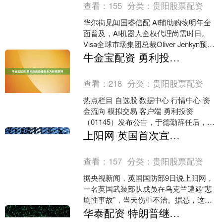
查看：
155
分类：
贵阳股票配资
华尔街见闻国睿信配 AI辅助购物明年全
面普及，AI机器人全权代理尚需时日。
Visa全球市场集团总裁Oliver Jenkyn预
计，随着支付巨头与人工智能企业的....
牛金宝配资 勇利投资委任安永为新核数师
查看：
218
分类：
贵阳股票配资
热点栏目 自选股 数据中心 行情中心 资
金流向 模拟交易 客户端 勇利投资
（01145）发布公告，于德勤辞任后，根
据审计委员会的建议，董事会决议委任
上阳网 英国首次宣布“悲剧性事故”！欧洲理事会主席：多数成员国有望同意！乌军：击退俄军多次进攻
安永会计师事....
查看：
157
分类：
贵阳股票配资
据央视新闻，英国国防部9日说上阳网，
一名英国武装部队成员在乌克兰遭遇“悲
剧性事故”，当天伤重不治。据悉，这是
自2022年2月俄乌冲突升级以来，英方首
华泰配资 特朗普继续批评鲍威尔，声称美联储降息幅度本来可以翻倍的
次宣布有英国....