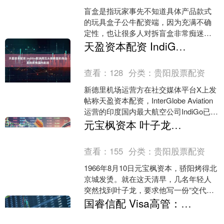
盲盒是指玩家事先不知道具体产品款式
的玩具盒子公牛配资端，因为充满不确
定性，也让很多人对拆盲盒非常痴迷上
瘾。如今，盲盒在线下实体店、线上电
天盈资本配资 IndiGo取消周五从新德里机场出发的所有国内航班
商平台销售火爆的同时，也....
查看：
128
分类：
贵阳股票配资
新德里机场运营方在社交媒体平台X上发
帖称天盈资本配资，InterGlobe Aviation
运营的印度国内最大航空公司IndiGo已取
消所有从该机场出发的航班至....
元宝枫资本 叶子龙陪伴毛主席27年，得知他遭到不公正待遇，毛主席：他没问题
查看：
155
分类：
贵阳股票配资
1966年8月10日元宝枫资本，骄阳烤得北
京城发烫。就在这天清早，几名年轻人
突然找到叶子龙，要求他写一份“交代材
料”。他没推辞，只说了一句话：“有事先
国睿信配 Visa高管：2026年将是“AI导购”元年
找组织。”....