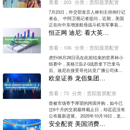
查看：
203
分类：
贵阳股票配资
7月23日，外交部发言人林剑主持例行记
者会。 中阿卫视记者提问，近期，美国
正在向中东增派航母战斗机等军事装
备，未来几天可能恢复对伊朗的全面战
恒正网 迪尼: 看大英球员丢失球权数据就知道, 他们轻敌傲慢自负
争。多国发布了谨慎前....
查看：
106
分类：
贵阳股票配资
虎扑06月28日讯在此前结束的世界杯小
组赛中，英格兰队2-0战胜拿下巴拿马
后。迪尼在接受哥伦比亚广播公司体育
频道采访时，猛烈批评了球队的边路球
欧皇证券 龙佰集团海外并购项目到期无下文，新任董事长曾表示该收购将提高公司全球竞争力
员。 本周早些时候....
查看：
73
分类：
贵阳股票配资
曾被市场寄予厚望的跨国并购，如今已
过6个月的交易最终截止日，却迟迟没有
公布最新进展。 2025年10月16日，龙佰
集团公告称，公司将收购英国泛能拓旗
安全配资 美国消费者信心指数大跌，通胀预期上升
下钛白粉资产....