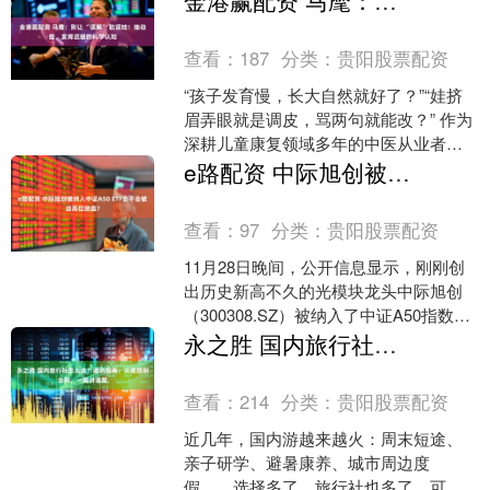
金港赢配资 马麾：别让 “误解” 耽误娃！抽动症、发育迟缓的科学认知
滞留旅客正....
查看：
187
分类：
贵阳股票配资
“孩子发育慢，长大自然就好了？”“娃挤
眉弄眼就是调皮，骂两句就能改？” 作为
深耕儿童康复领域多年的中医从业者，
马麾每天都会接触到被误解困扰的家
e路配资 中际旭创被纳入中证A50 ETF会不会被迫高位接盘？
长。他坦言，抽动症....
查看：
97
分类：
贵阳股票配资
11月28日晚间，公开信息显示，刚刚创
出历史新高不久的光模块龙头中际旭创
（300308.SZ）被纳入了中证A50指数，
将于12月12日收盘后生效。 不过，近日
永之胜 国内旅行社怎么选？避坑指南：从资质到合同，一篇讲清楚
中....
查看：
214
分类：
贵阳股票配资
近几年，国内游越来越火：周末短途、
亲子研学、避暑康养、城市周边度
假……选择多了，旅行社也多了。可一