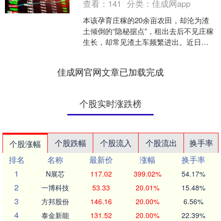
查看：
141
分类：
佳成网app
本该孕育庄稼的20余亩农田，却沦为渣
土倾倒的“隐秘据点”，租出去后不见庄稼
生长，却常见渣土车频繁进出。近日，
上海警方侦破一起借土地流转之名、行
非法牟利之实的侵占....
佳成网官网文章已加载完成
个股实时涨跌榜
个股跌幅
个股流入
个股流出
换手率
个股涨幅
排名
名称
最新价
涨幅
换手率
1
N展芯
117.02
399.02%
54.17%
2
一博科技
53.33
20.01%
15.48%
3
方邦股份
146.16
20.00%
6.56%
4
泰金新能
131.52
20.00%
22.39%