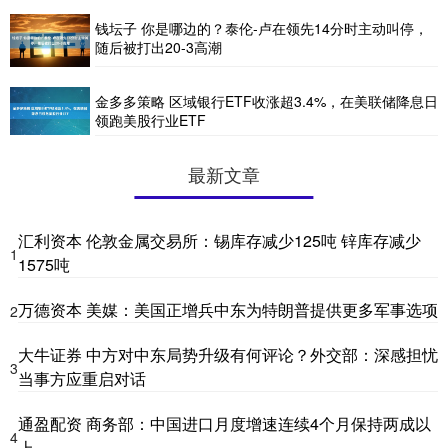
钱坛子 你是哪边的？泰伦-卢在领先14分时主动叫停，
随后被打出20-3高潮
金多多策略 区域银行ETF收涨超3.4%，在美联储降息日
领跑美股行业ETF
最新文章
汇利资本 伦敦金属交易所：锡库存减少125吨 锌库存减少
1
1575吨
万德资本 美媒：美国正增兵中东为特朗普提供更多军事选项
2
大牛证券 中方对中东局势升级有何评论？外交部：深感担忧
3
当事方应重启对话
通盈配资 商务部：中国进口月度增速连续4个月保持两成以
4
上