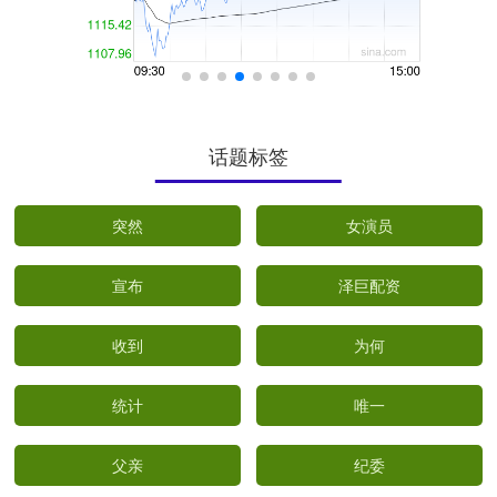
话题标签
突然
女演员
宣布
泽巨配资
收到
为何
统计
唯一
父亲
纪委