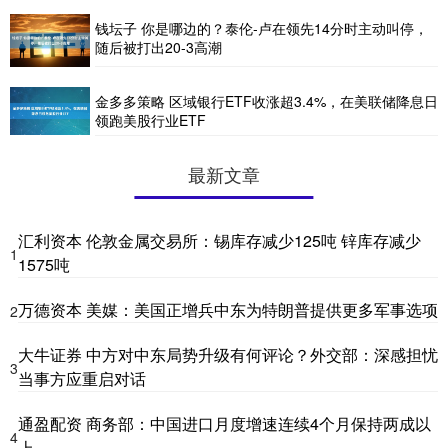
钱坛子 你是哪边的？泰伦-卢在领先14分时主动叫停，
随后被打出20-3高潮
金多多策略 区域银行ETF收涨超3.4%，在美联储降息日
领跑美股行业ETF
最新文章
汇利资本 伦敦金属交易所：锡库存减少125吨 锌库存减少
1
1575吨
万德资本 美媒：美国正增兵中东为特朗普提供更多军事选项
2
大牛证券 中方对中东局势升级有何评论？外交部：深感担忧
3
当事方应重启对话
通盈配资 商务部：中国进口月度增速连续4个月保持两成以
4
上