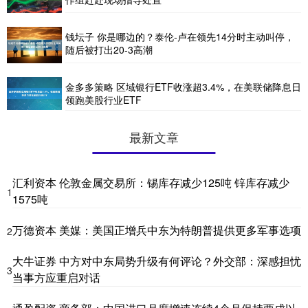
钱坛子 你是哪边的？泰伦-卢在领先14分时主动叫停，
随后被打出20-3高潮
金多多策略 区域银行ETF收涨超3.4%，在美联储降息日
领跑美股行业ETF
最新文章
汇利资本 伦敦金属交易所：锡库存减少125吨 锌库存减少
1
1575吨
万德资本 美媒：美国正增兵中东为特朗普提供更多军事选项
2
大牛证券 中方对中东局势升级有何评论？外交部：深感担忧
3
当事方应重启对话