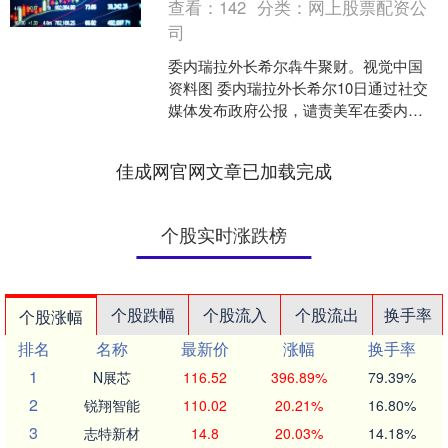
查看：
142
分类：
网上股票配资公
司
委内瑞拉外长希尔犇牛聚财。视觉中国
资料图 委内瑞拉外长希尔10日通过社交
媒体发布政府公报，谴责美军在委内瑞
拉附近海域扣押油轮，表示这是“无耻的
盗窃”以及“国际....
佳成网官网文章已加载完成
个股实时涨跌榜
个股跌幅
个股流入
个股流出
换手率
个股涨幅
排名
名称
最新价
涨幅
换手率
1
N展芯
116.52
396.89%
79.39%
2
锐翔智能
110.02
20.21%
16.80%
3
志特新材
14.8
20.03%
14.18%