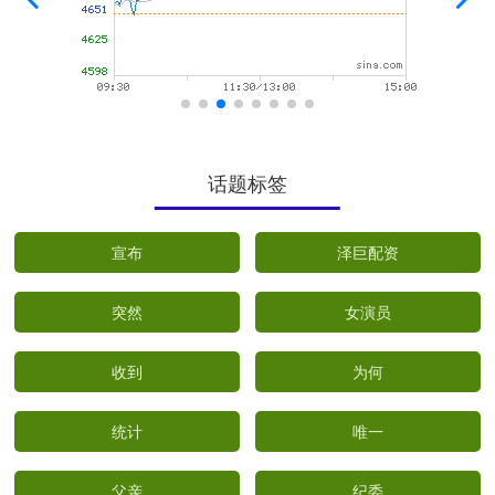
话题标签
宣布
泽巨配资
突然
女演员
收到
为何
统计
唯一
父亲
纪委