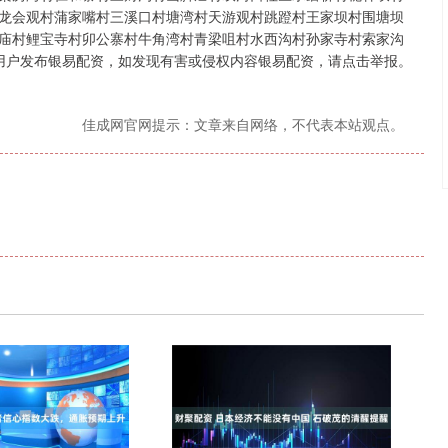
龙会观村蒲家嘴村三溪口村塘湾村天游观村跳蹬村王家坝村围塘坝
庙村鲤宝寺村卯公寨村牛角湾村青梁咀村水西沟村孙家寺村索家沟
由用户发布银易配资，如发现有害或侵权内容银易配资，请点击举报。
佳成网官网提示：文章来自网络，不代表本站观点。