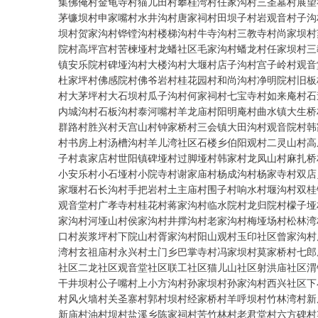
集佛俺村金龟寺村猫儿田村攀桂湾村任家沟村三圣墓村展望
茅镰坝村申家嘴村水井沟村唐家祠村田坝子村岩观音村子沟
坝村贺家沟村铧镗沟村楼梯沟村牛寺沟村三教寺村尚家坝村
院村高坪宫村苦楝垭村龙蟠社区毛家沟村蟠龙村任家坝村三
镇安乐院村碑垭沟村大楼沟村大堰村店子沟村宫子岭村观音
杜家坪村佛感院村佛爷岩村桂花园村和尚沟村净明院村旧板
村大茅坪村大石坝村瓜子沟村何家祠村七宝寺村如来庵村石
内城沟村石板沟村泰河嘴村羊龙庙村阳明庵村曲水镇大生桥
群路村胜兴村天宫山村钟家桥村三会镇大田沟村观音院村韩
村书房上村汤槽沟村羊儿湾社区石楼乡伯阳观村二灵山村高
子村袁家店村世阳镇碑垭村过脚垭村韩家村龙凤山村麻扎桥
小安乐村小石垭村小院寺村谢家庙村杨成沟村杨家寺村双店
家堰村石长沟村手把岩村土主庙村围子村响水村堰沟村双桂
观音堂村广孝寺村桂花村蒋家沟村临水院村龙归院村檬子垭
家沟村河垭山村侯家沟村井撑沟村老家沟村梅垭场村松林湾
口村炭浆坪村下院山村胥家沟村阳山观村玉印社区曾家沟村
湾村玄祖庙村永兴村土门乡巴掌寺村冯家坝村莫家桥村七郎
社区二龙社区观音堂社区联工社区猫儿山社区射洪庙社区渭
干井坝村公子嘴村上小方沟村孙家坝村孙家沟村西兴社区下
村风火墙村关圣寨村郭村坝村经家桥村羊呼坝村竹林湾村新
新庙村油村坝村盐溪乡陈家祠村苦竹林村老君堂村六方碑村