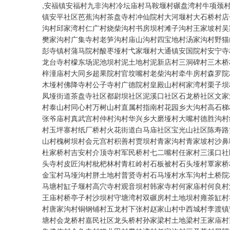
,安福镇安福村九非沟村冷坛庙村马鞍堰村碾盘湾村牛项颈
镇安平社区芭蕉沟村茶盘寺村冲仙院村大河堰村大石桥村店
沟村邱家湾村仁广村烧柴沟村书房坝村滩子沟村王家坡村吴
樊家沟村广集寺村老笋沟村庙山沟村四宝地村汤家沟村野猫
彭寺镇村蒲马院村酸枣垭村弋家堰村大通镇安国院村安宁寺
龙台寺村檬东场泥池坝村泥土地村泥新店村三洞碑村三木桥
梓潼庙村大同乡超果院村官坟嘴村老柴沟村牵牛房村森罗院
木垭村佛降寺村公子寺村广德院村皇殿山村柯家湾村栗子坝
凤垭街道茶盘寺社区都尉坝社区泥溪口社区石龙桥社区文家
村泰山村同心村万树山村直属村指南村花园乡大沟村高石梯
张爷庙村真武宫村仲村沟村华兴乡大磨垭村大嘴村德胜沟村
村玉坪寨村纸厂桥村火花街道白马庙社区宝光山社区陈寿路
山村槐树坝村会元宫村积善村贾坝村青家沟村青家坡村沙鼻
杜家桥村吉安村介顶寺村军民桥村七二嘴村任家村三溪口社
头寺村皮匠沟村枇杷林村青杠岭村石板被村石头垭村覃家桥
金宝村马垭沟村胖土地村普贤寺村石马垭村水车沟村土桥院
马塘村缸子堰村高穴寺村观音坝村韩家寺村何家庙村何良村
王庙村桥亭子村沙坝村守塘湾村双碾房村土地坝村雍茶缸村
村唐家沟村铜钢铺村五龙村下张村赵家山村中西城村李渡镇
塘村会龙桥村嘉民社区龙头桥村孙家梁村土地梁村王家庙村