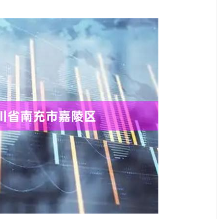
深证成指
14295.08
49%
184.96
1.31%