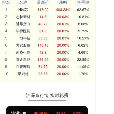
排名
名称
最新价
涨幅
换手率
1
N展芯
118.02
403.28%
62.67%
2
志特新材
14.8
20.03%
10.81%
3
近岸蛋白
46.72
20.01%
5.08%
4
毕得医药
61.6
20.01%
5.79%
5
一博科技
53.33
20.01%
16.21%
6
方邦股份
146.16
20.00%
6.62%
7
南模生物
42.9
20.00%
4.68%
8
泰金新能
131.52
20.00%
22.89%
9
百普赛斯
64.75
20.00%
11.09%
10
锴威特
93.38
20.00%
1.76%
沪深京行情 实时轮播
沪深300
4689.96
北
38.65
0.83%