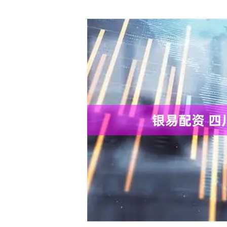
上证指数
3919.51
20
1.27%
19.16
0.