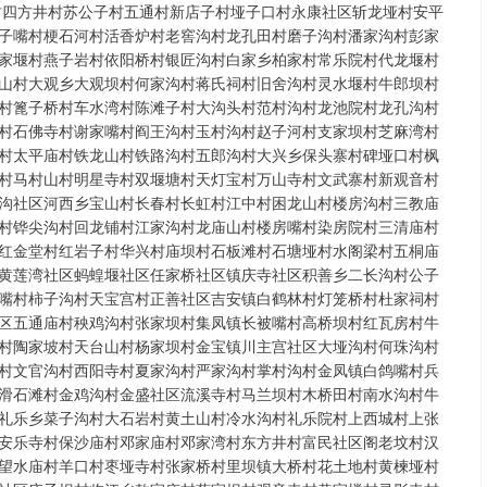
村四方井村苏公子村五通村新店子村垭子口村永康社区斩龙垭村安平
子嘴村梗石河村活香炉村老窖沟村龙孔田村磨子沟村潘家沟村彭家
家堰村燕子岩村依阳桥村银匠沟村白家乡柏家村常乐院村代龙堰村
山村大观乡大观坝村何家沟村蒋氏祠村旧舍沟村灵水堰村牛郎坝村
村篦子桥村车水湾村陈滩子村大沟头村范村沟村龙池院村龙孔沟村
村石佛寺村谢家嘴村阎王沟村玉村沟村赵子河村支家坝村芝麻湾村
村太平庙村铁龙山村铁路沟村五郎沟村大兴乡保头寨村碑垭口村枫
村马村山村明星寺村双堰塘村天灯宝村万山寺村文武寨村新观音村
沟社区河西乡宝山村长春村长虹村江中村困龙山村楼房沟村三教庙
村铧尖沟村回龙铺村江家沟村龙庙山村楼房嘴村染房院村三清庙村
红金堂村红岩子村华兴村庙坝村石板滩村石塘垭村水阁梁村五桐庙
黄莲湾社区蚂蝗堰社区任家桥社区镇庆寺社区积善乡二长沟村公子
嘴村柿子沟村天宝宫村正善社区吉安镇白鹤林村灯笼桥村杜家祠村
区五通庙村秧鸡沟村张家坝村集凤镇长被嘴村高桥坝村红瓦房村牛
村陶家坡村天台山村杨家坝村金宝镇川主宫社区大垭沟村何珠沟村
村文官沟村西阳寺村夏家沟村严家沟村掌村沟村金凤镇白鸽嘴村兵
滑石滩村金鸡沟村金盛社区流溪寺村马兰坝村木桥田村南水沟村牛
礼乐乡菜子沟村大石岩村黄土山村冷水沟村礼乐院村上西城村上张
安乐寺村保沙庙村邓家庙村邓家湾村东方井村富民社区阁老坟村汉
望水庙村羊口村枣垭寺村张家桥村里坝镇大桥村花土地村黄楝垭村