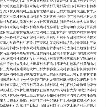
社区庄子坝村临江乡敖家庙村蔡家坝村观音寺村黄家楼村灵影寺村
村龙岭镇芭蕉桥村陈家沟村对面坡村飞龙村富垭口村高河坎村何家
苏丹沟村天井坝村玉皇观村龙蟠镇鞍子山村大柏山村大山山村丰乐
教堂村司南垭村象鼻山村新学堂村枣树沟村正印寺村朱村沟村龙泉
堂村九栋碑村梁家沟村龙祥社区五通堂村新庙子村木老乡大树垭村
桥村柯家沟村李家沟村唐家嘴村瓦窑嘴村七宝寺镇白虎沟村百富井
道床村王家嘴村桥龙乡二官沟村二龙山村刘家沟村龙桥村木梯湾村
村和平桥村河梁桥村纪村沟村明星村明月村千丘田村晴波村群建村
家嘴村红庙子村红石坎村贾家坝村茅房嘴村牌坊沟村青家嘴村三会
屋基村韩家沟村李家观村龙塘沟村罗家寺村马达山村土地垭村小观
村马兰沟村牛角垭村神庙垭村侍郎社区桃子堡村王家沟村鲜家寺村
乡柏材嘴村杜家嘴村发达沟村佛坝村雷家沟村李家坝村罗家场村屈
镇长乐寺村大灵山村大磨堰村大石沟村邓垭寺村范家桥村凤翔山村
村三龙场村五通嘴村院坪山村太和乡宝玉沟村碧山庙村长滩坝村邓
村袁家沟村桃园乡蛾蛾坟村金牛山村南阳坝村三元村石膏嘴村水堰
周家湾村天星乡公子坝村家门迁村龙归院村麻柳坝村弥陀院村圈角
庙村秦家寨村沙石宝村石马滩村糖村坝村土门石村文峰街道党家寺
钟沱社区乌木桥社区耀目坝社区西兴镇场岗岭村大方沟村法华寺村
小方沟村杨家沟村玉皇宫村新场乡柏树坪村柏树湾村长沟村斗蓬寨
庙乡大碑山村粉笔山村高顶寺村合兴嘴村红土地村麻感坝村桥上村
染房湾村仁和寨村三财沟村山脚庙村双河口社区水磨桥村桅杆坝村