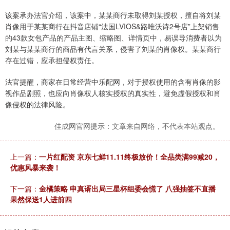
该案承办法官介绍，该案中，某某商行未取得刘某授权，擅自将刘某
肖像用于某某商行在抖音店铺“法国LVIOS&路唯沃诗2号店”上架销售
的43款女包产品的产品主图、缩略图、详情页中，易误导消费者以为
刘某与某某商行的商品有代言关系，侵害了刘某的肖像权。某某商行
存在过错，应承担侵权责任。
法官提醒，商家在日常经营中乐配网，对于授权使用的含有肖像的影
视作品剧照，也应向肖像权人核实授权的真实性，避免虚假授权和肖
像侵权的法律风险。
佳成网官网提示：文章来自网络，不代表本站观点。
上一篇：
一片红配资 京东七鲜11.11终极放价！全品类满99减20，
优惠风暴来袭！
下一篇：
金橘策略 申真谞出局三星杯组委会慌了 八强抽签不直播
果然保送1人进前四