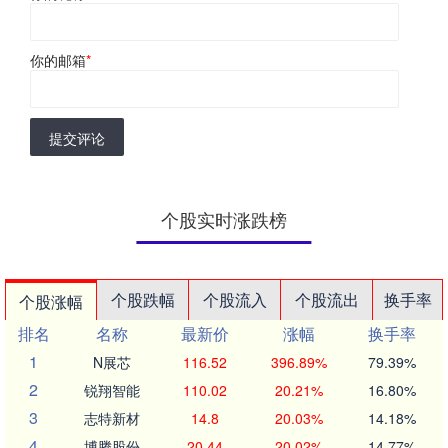
你的邮箱
*
提交评论
个股实时涨跌榜
个股跌幅
个股流入
个股流出
换手率
个股涨幅
排名
名称
最新价
涨幅
换手率
1
N展芯
116.52
396.89%
79.39%
2
锐翔智能
110.02
20.21%
16.80%
3
志特新材
14.8
20.03%
14.18%
4
博腾股份
20.44
20.02%
14.77%