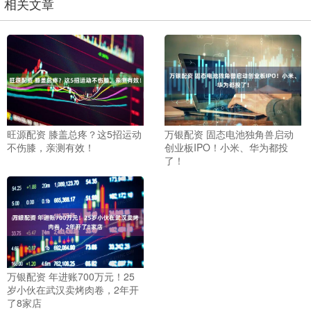
相关文章
旺源配资 膝盖总疼？这5招运动
万银配资 固态电池独角兽启动
不伤膝，亲测有效！
创业板IPO！小米、华为都投
了！
万银配资 年进账700万元！25
岁小伙在武汉卖烤肉卷，2年开
了8家店