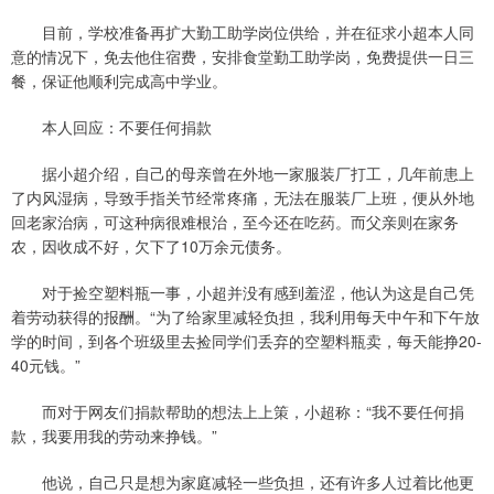
目前，学校准备再扩大勤工助学岗位供给，并在征求小超本人同
意的情况下，免去他住宿费，安排食堂勤工助学岗，免费提供一日三
餐，保证他顺利完成高中学业。
本人回应：不要任何捐款
据小超介绍，自己的母亲曾在外地一家服装厂打工，几年前患上
了内风湿病，导致手指关节经常疼痛，无法在服装厂上班，便从外地
回老家治病，可这种病很难根治，至今还在吃药。而父亲则在家务
农，因收成不好，欠下了10万余元债务。
对于捡空塑料瓶一事，小超并没有感到羞涩，他认为这是自己凭
着劳动获得的报酬。“为了给家里减轻负担，我利用每天中午和下午放
学的时间，到各个班级里去捡同学们丢弃的空塑料瓶卖，每天能挣20-
40元钱。”
而对于网友们捐款帮助的想法上上策，小超称：“我不要任何捐
款，我要用我的劳动来挣钱。”
他说，自己只是想为家庭减轻一些负担，还有许多人过着比他更