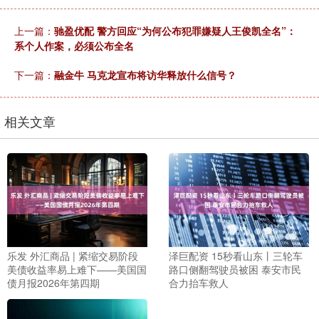
上一篇：
驰盈优配 警方回应“为何公布犯罪嫌疑人王俊凯全名”：
系个人作案，必须公布全名
下一篇：
融金牛 马克龙宣布将访华释放什么信号？
相关文章
乐发 外汇商品 | 紧缩交易阶段
泽巨配资 15秒看山东丨三轮车
美债收益率易上难下——美国国
路口侧翻驾驶员被困 泰安市民
债月报2026年第四期
合力抬车救人